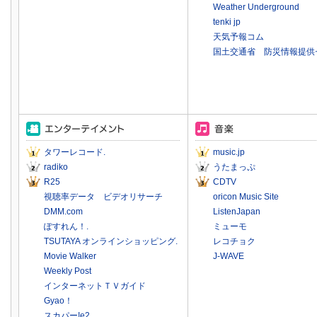
Weather Underground
tenki jp
天気予報コム
国土交通省 防災情報提供
タワーレコード.
music.jp
radiko
うたまっぷ
R25
CDTV
視聴率データ ビデオリサーチ
oricon Music Site
DMM.com
ListenJapan
ぽすれん！.
ミューモ
TSUTAYA オンラインショッピング.
レコチョク
Movie Walker
J-WAVE
Weekly Post
インターネットＴＶガイド
Gyao！
スカパー!e2.