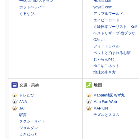
一休.comレストラン.
Hotels.com.
ホットペッパー.
yoyaQ.com.
ぐるなび.
アップルワールド.
エイビーロード.
近畿日本ツーリスト Knt!.
ベストリザーブ 宿プラザ.
OZmall.
フォートラベル.
ペットと泊まれるお宿
じゃらんnet.
ゆこゆこネット
地球の歩き方
トレたび
Mapple地図ちず丸
ANA
Map Fan Web
JAF.
MAPION
駅探
チズルとススム
タクシーサイト
ジョルダン
えきねっと