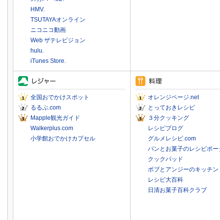
HMV.
TSUTAYAオンライン
ニコニコ動画
Web ザテレビジョン
hulu.
iTunes Store.
全国おでかけスポット
オレンジページ.net
るるぶ.com
とっておきレシピ
Mapple観光ガイド
３分クッキング
Walkerplus.com
レシピブログ
小学館おでかけカプセル
グルメレシピ.com
パンとお菓子のレシピポー
クックパッド
ボブとアンジーのキッチン
レシピ大百科
日清お菓子百科クラブ