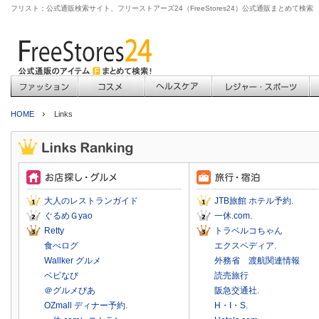
フリスト：公式通販検索サイト、フリーストアーズ24（FreeStores24）公式通販まとめて検索
HOME
Links
大人のレストランガイド
JTB旅館 ホテル予約.
ぐるめＧyao
一休.com.
Retty
トラベルコちゃん
食べログ
エクスペディア.
Wallker グルメ
外務省 渡航関連情報
ベビなび
読売旅行
＠グルメぴあ
阪急交通社.
OZmall ディナー予約.
H・I・S.