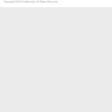
Copyright©2010 FreeStores24. All Rights Reserved.