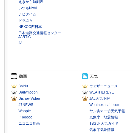
えきから時刻表
いつもNAVI
ナビタイム
ドラぷら
NEXCO西日本
日本道路交通情報センター
JARTIC
JAL.
Baidu
ウェザーニュース
Dailymotion
WEATHEREYE
Disney Video
JAL天気予報
47NEWS
Weather.asahi.com
Woopie
ヤン坊マー坊天気予報
ｆooooo
気象庁 地震情報
ニコニコ動画
TBS お天気ガイド
気象庁気象情報