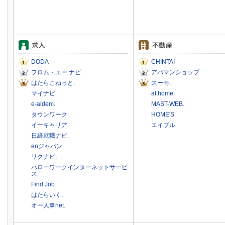
DODA
CHINTAI
フロム・エー ナビ.
アパマンショップ
はたらこねっと.
スーモ.
マイナビ.
at home.
e-aidem.
MAST-WEB.
タウンワーク
HOME'S
イーキャリア.
エイブル
日経就職ナビ.
enジャパン
リクナビ.
ハローワークインターネットサービ
ス
Find Job
はたらいく.
オー人事net.