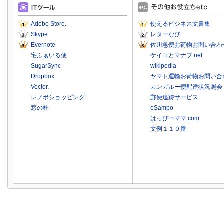
Adobe Store.
使えるビジネス文書集
Skype
レターなび
Evernote
佐川急便お荷物お問い合わ
宅ふぁいる便
ケイコとマナブ.net.
SugarSync
wikipedia
Dropbox
ヤマト運輸お荷物お問い合
Vector.
カンガルー便配達状況照会
レノボショッピング.
郵便追跡サービス
窓の杜
eSampo
はっぴーママ.com
文例１１０番